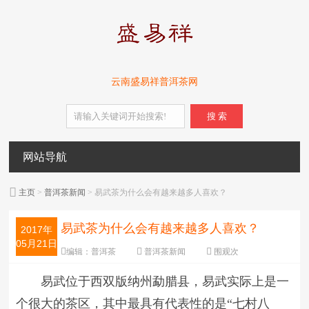
云南盛易祥普洱茶网
搜 索
网站导航
主页
>
普洱茶新闻
> 易武茶为什么会有越来越多人喜欢？
易武茶为什么会有越来越多人喜欢？
2017年
05月21日
编辑：
普洱茶
普洱茶新闻
围观
次
字体：
大
中
小
易武位于西双版纳州勐腊县，易武实际上是一
个很大的茶区，其中最具有代表性的是“七村八