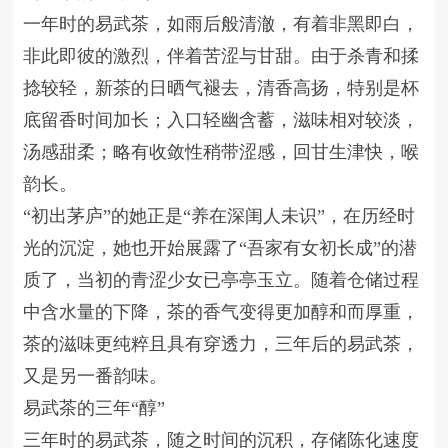
一年时的易武茶，如雨后般清澈，有着非黑即白，
非此即彼的激烈，伴着苦涩与甘甜。由于杀青和揉
捻较轻，新茶的日晒气褪去，清香高扬，特别是杯
底留香时间加长；入口轻幽含蓄，滋味相对较淡，
汤感甜柔；略有收敛性稍带涩感，回甘生津快，喉
韵长。
“初出茅庐”的她正是“养在深闺人未识”，在历经时
光的沉淀，她也开始展露了“吾家有女初长成”的潜
质了，当初的青涩少女已亭亭玉立。随着仓储过程
中含水量的下降，茶的香气变得更加醇和而厚重，
茶的滋味更纯粹且具有穿透力，三年后的易武茶，
又是另一番韵味。
易武茶的三年“醇”
三年时的易武茶，随之时间的沉积，存储陈化速度