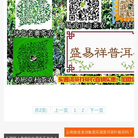
共2页:
上一页
1
2
下一页
云南旅游龙润集团买源普洱茶叶能买吗？