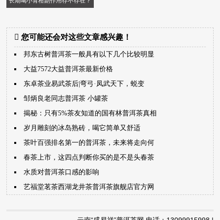
长期喝小青柑副作用存不存在？
您可能还会对这些文章感兴趣！
邦东古树普洱茶一般具有以下几个比较明显
大益7572大益普洱茶最新价格
东卓茶业易武茶后|弯弓·凤武天下，蜕变
邹炳良老同志普洱茶 小罐茶
揭秘：只有5%茶友知道的国有林普洱茶真相
岁月雕刻的冰岛熟砖，喝它简单又舒适
茶叶百强排名第一的普洱茶，未来将走向何
春茶上市，这四点判断你买的是不是头春茶
水质对普洱茶口感的影响
艺福堂茗茶西湖龙井茶普洱茶旗舰店官方网
云南“盛易祥”普洱茶网 电话：13099915998 |