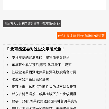
树龄再大，炒糊了还是好茶？普洱茶的妙处
什么时候才能喝到物有所值的普洱茶
您可能还会对这些文章感兴趣！
岁月雕刻的冰岛熟砖，喝它简单又舒适
东卓茶业易武茶后|弯弓·凤武天下，蜕变
艺福堂茗茶西湖龙井茶普洱茶旗舰店官方网
水质对普洱茶口感的影响
春茶上市，这四点判断你买的是不是头春茶
邦东古树普洱茶一般具有以下几个比较明显
揭秘：只有5%茶友知道的国有林普洱茶真相
茶叶百强排名第一的普洱茶，未来将走向何