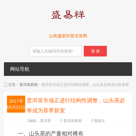
云南盛易祥普洱茶网
搜 索
网站导航
主页
>
普洱茶新闻
> 普洱茶市场正进行结构性调整，山头茶必将成为茶界新
宠
普洱茶市场正进行结构性调整，山头茶必
2017年
05月21日
将成为茶界新宠
编辑：
普洱茶
普洱茶新闻
围观
次
字体：
大
中
小
一、山头茶的产量相对稀有