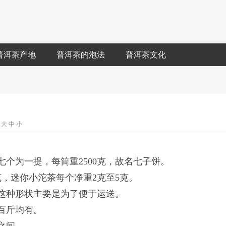
普洱茶产地
普洱茶的泡法
普洱茶文化
：
大
中
小
七个为一提，每筒重2500克，故名七子饼。
0克，迷你小沱茶每个净重2克至5克。
制成这种形状主要是为了便于运送。
数百斤均有。