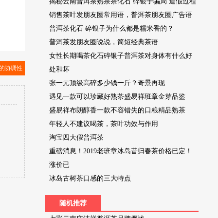
揭秘云南普洱茶熟茶茶化石 碎银子骗局 造假过程
销售茶叶发朋友圈常用语，普洱茶朋友圈广告语
普洱茶化石 碎银子为什么都是糯米香的？
普洱茶发朋友圈说说，简短经典茶语
女性长期喝茶化石碎银子普洱茶对身体有什么好
的协调性
处和坏
张一元顶级高碎多少钱一斤？奇景再现
遇见一款可以珍藏好熟茶盛易祥班章金芽品鉴
盛易祥布朗醇香一款不容错失的口粮精品熟茶
年轻人不建议喝茶，茶叶功效与作用
淘宝四大假普洱茶
重磅消息！2019老班章冰岛昔归春茶价格已定！
涨价已
冰岛古树茶口感的三大特点
随机推荐