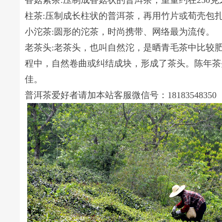
香菇紧茶:压制成香菇状的普洱茶，重量约在250克
柱茶:压制成长柱状的普洱茶，再用竹片或荀壳包扎
小沱茶:圆形的沱茶，时尚携带、网络最为流传。
老茶头:老茶头，也叫自然沱，是晒青毛茶中比较
程中，自然卷曲或纠结成块，形成了茶头。陈年茶
佳。
普洱茶爱好者请加本站客服微信号：18183548350