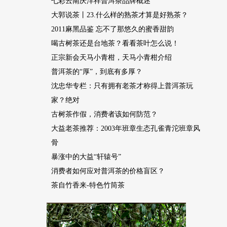
七彩云南庆沣祥普洱茶品牌概述
大郭说茶丨23.什么样的熟茶才算是好熟茶？
2011麻黑品鉴 忘不了那悠久的蜜香甜韵
喝古树茶还是台地茶？看看茶叶怎么说！
正宗新会天马小青柑，天马小青柑介绍
普洱茶的“厚”，到底有多厚？
沈忠华专栏：只有拥有老茶才称得上普洱茶玩
家？绝对
古树茶作假，消费者该如何防范？
大益老茶推荐：2003年班章生态孔雀青沱班章风
骨
暴涨中的大益“轩辕号”
消费者如何应对普洱茶的价格盲区？
茶自竹香来-特色竹筒茶