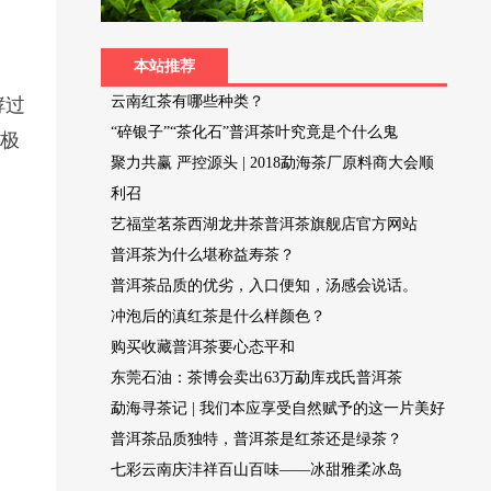
本站推荐
云南红茶有哪些种类？
酵过
“碎银子”“茶化石”普洱茶叶究竟是个什么鬼
色极
聚力共赢 严控源头 | 2018勐海茶厂原料商大会顺
利召
艺福堂茗茶西湖龙井茶普洱茶旗舰店官方网站
普洱茶为什么堪称益寿茶？
普洱茶品质的优劣，入口便知，汤感会说话。
冲泡后的滇红茶是什么样颜色？
购买收藏普洱茶要心态平和
东莞石油：茶博会卖出63万勐库戎氏普洱茶
勐海寻茶记 | 我们本应享受自然赋予的这一片美好
普洱茶品质独特，普洱茶是红茶还是绿茶？
七彩云南庆沣祥百山百味——冰甜雅柔冰岛