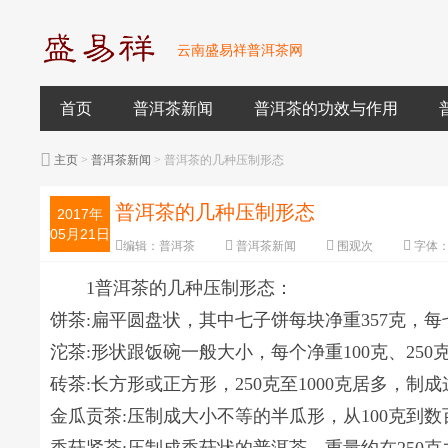
云南盛易祥普洱茶网
首页
普洱茶新闻
普洱茶的功效与作用
主页
>
普洱茶新闻
> 普洱茶的几种压制形态
普洱茶的几种压制形态
2017年
05月21日
编辑：
普洱茶
普洱茶新闻
围观
次
字体
1普洱茶的几种压制形态：
饼茶:扁平圆盘状，其中七子饼每块净重357克，每
沱茶:形状跟饭碗一般大小，每个净重100克、25
砖茶:长方形或正方形，250克至1000克居多，
金瓜贡茶:压制成大小不等的半瓜形，从100克到